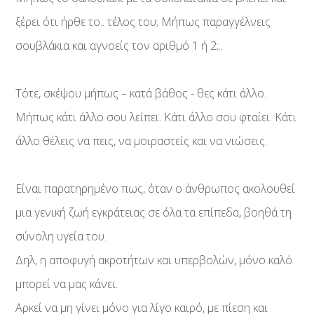
ξέρει ότι ήρθε το.. τέλος του; Μήπως παραγγέλνεις
σουβλάκια και αγνοείς τον αριθμό 1 ή 2;..
Τότε, σκέψου μήπως – κατά βάθος - θες κάτι άλλο.
Μήπως κάτι άλλο σου λείπει. Κάτι άλλο σου φταίει. Κάτι
άλλο θέλεις να πεις, να μοιραστείς και να νιώσεις.
Είναι παρατηρημένο πως, όταν ο άνθρωπος ακολουθεί
μια γενική ζωή εγκράτειας σε όλα τα επίπεδα, βοηθά τη
σύνολη υγεία του.
Δηλ, η αποφυγή ακροτήτων και υπερβολών, μόνο καλό
μπορεί να μας κάνει.
Αρκεί να μη γίνει μόνο για λίγο καιρό, με πίεση και