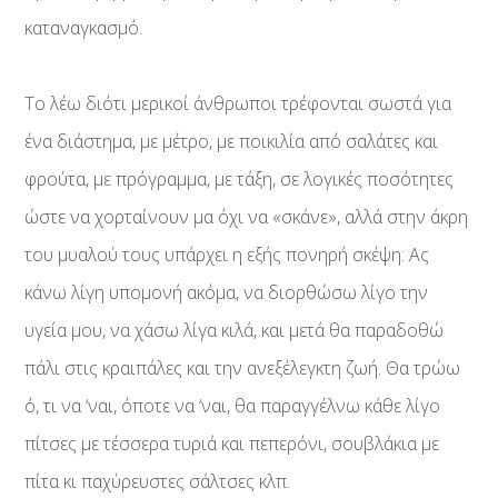
καταναγκασμό.
Το λέω διότι μερικοί άνθρωποι τρέφονται σωστά για
ένα διάστημα, με μέτρο, με ποικιλία από σαλάτες και
φρούτα, με πρόγραμμα, με τάξη, σε λογικές ποσότητες
ώστε να χορταίνουν μα όχι να «σκάνε», αλλά στην άκρη
του μυαλού τους υπάρχει η εξής πονηρή σκέψη: Ας
κάνω λίγη υπομονή ακόμα, να διορθώσω λίγο την
υγεία μου, να χάσω λίγα κιλά, και μετά θα παραδοθώ
πάλι στις κραιπάλες και την ανεξέλεγκτη ζωή. Θα τρώω
ό, τι να ‘ναι, όποτε να ‘ναι, θα παραγγέλνω κάθε λίγο
πίτσες με τέσσερα τυριά και πεπερόνι, σουβλάκια με
πίτα κι παχύρευστες σάλτσες κλπ.