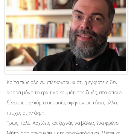
Κοίτα πώς όλα συμπλέκονται, κι ότι η εγκράτεια δεν
αφορά μόνο το ερωτικό κομμάτι της ζωής, στο οποίο
δίνουμε την κύρια σημασία, αφήνοντας τόσες άλλες
πτυχές στην άκρη.
Τρως πολύ; Αρχίζεις και ξεχνάς να βάλεις ένα φρένο;
Μήπως το σακουλάκι με τα σοκολατάκια σε βλέπει και